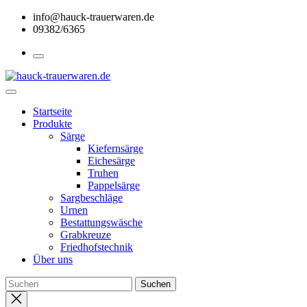
Skip
info@hauck-trauerwaren.de
to
09382/6365
the
content
Startseite
Produkte
Särge
Kiefernsärge
Eichesärge
Truhen
Pappelsärge
Sargbeschläge
Urnen
Bestattungswäsche
Grabkreuze
Friedhofstechnik
Über uns
Close