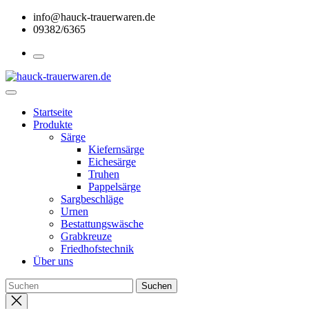
Skip
info@hauck-trauerwaren.de
to
09382/6365
the
content
Startseite
Produkte
Särge
Kiefernsärge
Eichesärge
Truhen
Pappelsärge
Sargbeschläge
Urnen
Bestattungswäsche
Grabkreuze
Friedhofstechnik
Über uns
Close