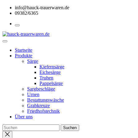
Skip
info@hauck-trauerwaren.de
to
09382/6365
the
content
Startseite
Produkte
Särge
Kiefernsärge
Eichesärge
Truhen
Pappelsärge
Sargbeschläge
Urnen
Bestattungswäsche
Grabkreuze
Friedhofstechnik
Über uns
Close