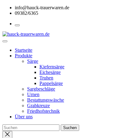
Skip
info@hauck-trauerwaren.de
to
09382/6365
the
content
Startseite
Produkte
Särge
Kiefernsärge
Eichesärge
Truhen
Pappelsärge
Sargbeschläge
Urnen
Bestattungswäsche
Grabkreuze
Friedhofstechnik
Über uns
Close