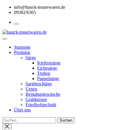
Skip
info@hauck-trauerwaren.de
to
09382/6365
the
content
Startseite
Produkte
Särge
Kiefernsärge
Eichesärge
Truhen
Pappelsärge
Sargbeschläge
Urnen
Bestattungswäsche
Grabkreuze
Friedhofstechnik
Über uns
Close