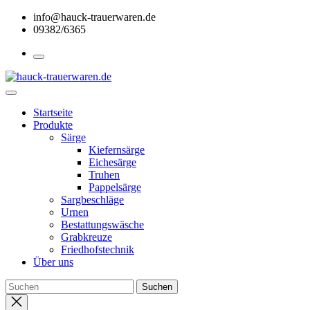
Skip
info@hauck-trauerwaren.de
to
09382/6365
the
content
Startseite
Produkte
Särge
Kiefernsärge
Eichesärge
Truhen
Pappelsärge
Sargbeschläge
Urnen
Bestattungswäsche
Grabkreuze
Friedhofstechnik
Über uns
Close