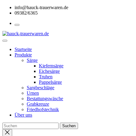
Skip
info@hauck-trauerwaren.de
to
09382/6365
the
content
Startseite
Produkte
Särge
Kiefernsärge
Eichesärge
Truhen
Pappelsärge
Sargbeschläge
Urnen
Bestattungswäsche
Grabkreuze
Friedhofstechnik
Über uns
Close