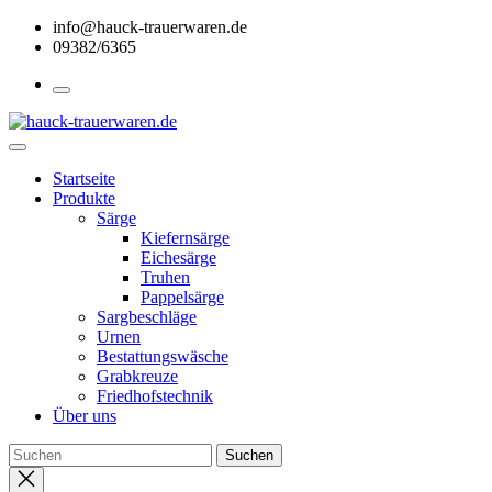
Skip
info@hauck-trauerwaren.de
to
09382/6365
the
content
Startseite
Produkte
Särge
Kiefernsärge
Eichesärge
Truhen
Pappelsärge
Sargbeschläge
Urnen
Bestattungswäsche
Grabkreuze
Friedhofstechnik
Über uns
Close