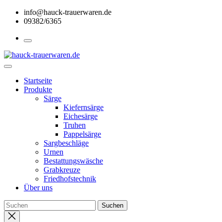
Skip
info@hauck-trauerwaren.de
to
09382/6365
the
content
Startseite
Produkte
Särge
Kiefernsärge
Eichesärge
Truhen
Pappelsärge
Sargbeschläge
Urnen
Bestattungswäsche
Grabkreuze
Friedhofstechnik
Über uns
Close