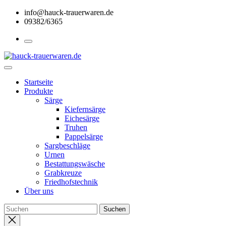
Skip
info@hauck-trauerwaren.de
to
09382/6365
the
content
Startseite
Produkte
Särge
Kiefernsärge
Eichesärge
Truhen
Pappelsärge
Sargbeschläge
Urnen
Bestattungswäsche
Grabkreuze
Friedhofstechnik
Über uns
Close